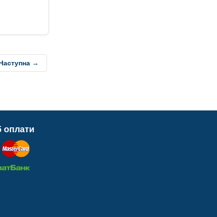
Наступна →
б оплати