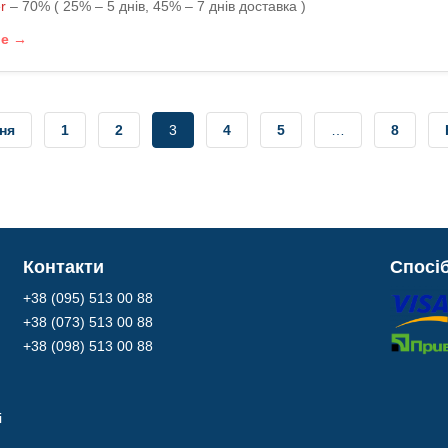
r
– 70% ( 25% – 5 днів, 45% – 7 днів доставка )
ше →
ня
1
2
3
4
5
…
8
Контакти
Спосі
+38 (095) 513 00 88
+38 (073) 513 00 88
+38 (098) 513 00 88
і