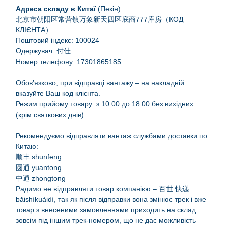
Адреса складу в Китаї
(Пекін):
北京市朝阳区常营镇万象新天四区底商777库房（КОД
КЛІЄНТА）
Поштовий індекс: 100024
Одержувач: 付佳
Номер телефону: 17301865185
Обов’язково, при відправці вантажу – на накладній
вказуйте Ваш код клієнта.
Режим прийому товару: з 10:00 до 18:00 без вихідних
(крім святкових днів)
Рекомендуємо відправляти вантаж службами доставки по
Китаю:
顺丰 shunfeng
圆通 yuantong
中通 zhongtong
Радимо не відправляти товар компанією – 百世 快递
bǎishìkuàidì, так як після відправки вона змінює трек і вже
товар з внесеними замовленнями приходить на склад
зовсім під іншим трек-номером, що не дає можливість