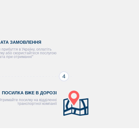
АТА ЗАМОВЛЕННЯ
 прибуття в Україну, оплатіть
лку або скористайтеся послугою
ата при отриманні"
4
ПОСИЛКА ВЖЕ В ДОРОЗІ
Отримайте посилку на відділенні
транспортної компанії