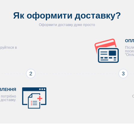
Як оформити доставку?
Оформити доставку дуже просто
ОПЛ
труйтеся в
Після
поси
"Опл
2
3
ВЛЕННЯ
 потрібно
доставку.