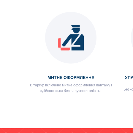
МИТНЕ ОФОРМЛЕННЯ
УПА
В тариф включено митне оформлення вантажу і
Безко
здійснюється без залучення клієнта