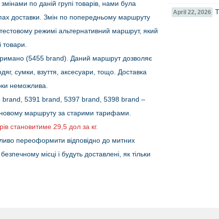
і змінами по даній групі товарів, нами була
Т
April 22, 2026
апах доставки. Змін по попередньому маршруту
 тестовому режимі альтернативний маршрут, який
 товари.
римано (5455 brand). Даний маршрут дозволяє
дяг, сумки, взуття, аксесуари, тощо. Доставка
поки неможлива.
 brand, 5391 brand, 5397 brand, 5398 brand –
 новому маршруту за старими тарифами.
в становитиме 29,5 дол за кг.
жливо переоформити відповідно до митних
езпечному місці і будуть доставлені, як тільки