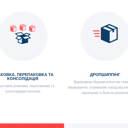
КОВКА, ПЕРЕПАКОВКА ТА
ДРОПШИППІНГ
КОНСОЛІДАЦІЯ
Відправимо Вашим клієнтам това
штовна упаковка, перепаковка та
маркування, отримаємо назад від ни
консолідація посилок
зарахуємо їх Вам на рахунок