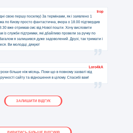
Ігор
одні свою першу посилку) За термінами, як і заявлено 1
ка по Києву просто фантастична, вчора о 18.00 підтвердив
о 8.30 вже отримав смс від Нової пошти. Хочу висловити
ам із служби підтримки, які дбайливо провели за ручку по
агалом я залишився дуже задоволений. Друзі, так тримати і
єтеся. Ви молодці, дякую!
Loro4kA
рохи більше ніж місяць. Поки що в повному захваті від
зручності сайту та відношення в цілому. Спасибі вам!
ЗАЛИШИТИ ВІДГУК
ДИВИТИСЬ БІЛЬШЕ ВІДГУКІВ