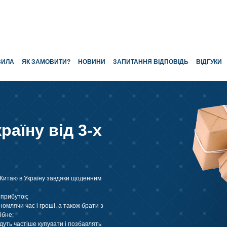
ВИЛА
ЯК ЗАМОВИТИ?
НОВИНИ
ЗАПИТАННЯ ВІДПОВІДЬ
ВІДГУКИ
раїну від 3-х
 Китаю в Україну завдяки щоденним
 прибуток;
омлячи час і гроші, а також брати з
ібне;
удуть частіше купувати і позбавлять