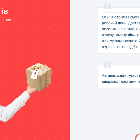
тів
Ось і я отримав сьог
ро нас
робочий день. Достав
посилку, а сьогодні 
велику подяку дівчат
всьому замовленню. З
від клієнтів не відіб'
Активно користуюся т
швидкості доставки, 