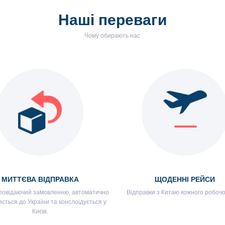
Наші переваги
Чому обирають нас
МИТТЄВА ВІДПРАВКА
ЩОДЕННІ РЕЙСИ
дповідаючий замовленню, автоматично
Відправки з Китаю кожного робочо
ється до України та конслоідується у
Києві.