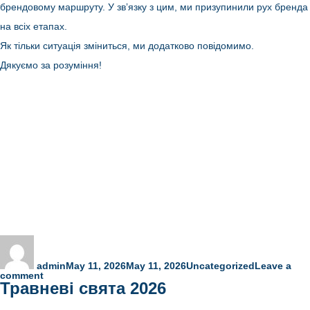
брендовому маршруту. У звʼязку з цим, ми призупинили рух бренда
на всіх етапах.
Як тільки ситуація зміниться, ми додатково повідомимо.
Дякуємо за розуміння!
Author
Posted
Categories
on
admin
May 11, 2026
May 11, 2026
Uncategorized
Leave a
on
comment
Травневі свята 2026
Інформація
про
доставку