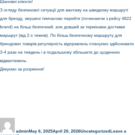
Шановні клієнти!
–
від
З огляду безпекової ситуації для вантажу на швидкому маршруті
3-
х
для бренду, змушені тимчасово перейти (починаючи з рейсу 4822
днів
brand) на більш безпечний, але довший за термінами доставки
маршрут (від 2-х тижнів). По більш безпечному маршруту для
брендових товарів регулярність відправлень плануємо здійснювати
3-4 рази на тиждень і в подальшому збільшити до щоденних
відвантажень.
Дякуємо за розуміння!
Author
Posted
Categories
on
admin
May 6, 2025
April 20, 2026
Uncategorized
Leave a