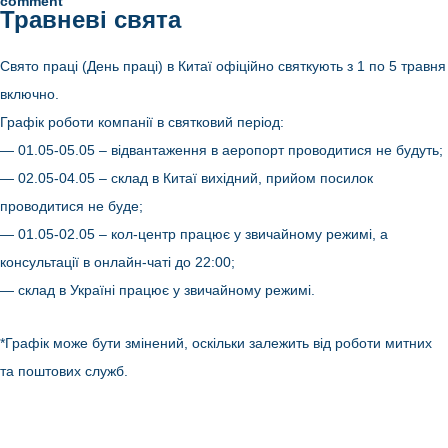
on
comment
Травневі свята
Зміни
в
доставці
бренду
Свято праці (День праці) в Китаї офіційно святкують з 1 по 5 травня
включно.
Графік роботи компанії в святковий період:
— 01.05-05.05 – відвантаження в аеропорт проводитися не будуть;
— 02.05-04.05 – склад в Китаї вихідний, прийом посилок
проводитися не буде;
— 01.05-02.05 – кол-центр працює у звичайному режимі, а
консультації в онлайн-чаті до 22:00;
— склад в Україні працює у звичайному режимі.
*Графік може бути змінений, оскільки залежить від роботи митних
та поштових служб.