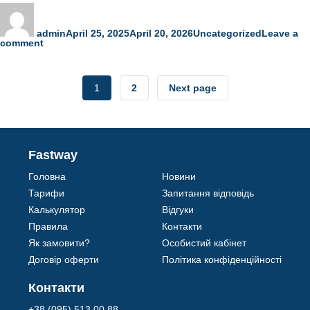
Author
Posted
Categories
on
admin
April 25, 2025
April 20, 2026
Uncategorized
Leave a
on
comment
Травневі
свята
Posts
1
2
Next page
navigation
Page
Page
Fastway
Головна
Новини
Тарифи
Запитання відповідь
Калькулятор
Відгуки
Правила
Контакти
Як замовити?
Особистий кабінет
Договір оферти
Політика конфіденційності
Контакти
+38 (095) 513 00 88