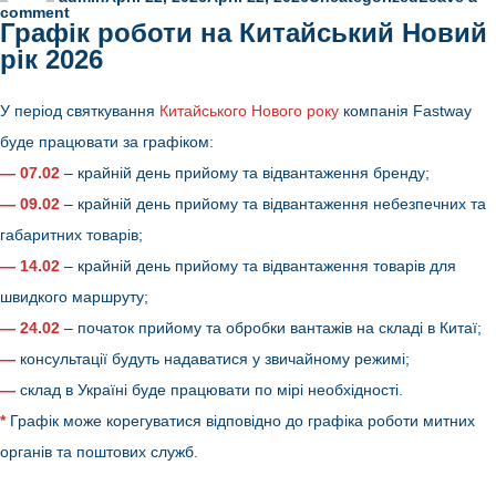
on
comment
Графік роботи на Китайський Новий
Травневі
свята
рік 2026
2026
У період святкування
Китайського Нового року
компанія Fastway
буде працювати за графіком:
—
07.02
– крайній день прийому та відвантаження бренду;
—
09.02
– крайній день прийому та відвантаження небезпечних та
габаритних товарів;
—
14.02
– крайній день прийому та відвантаження товарів для
швидкого маршруту;
—
24.02
– початок прийому та обробки вантажів на складі в Китаї;
—
консультації будуть надаватися у звичайному режимі;
—
склад в Україні буде працювати по мірі необхідності.
*
Графік може корегуватися відповідно до графіка роботи митних
органів та поштових служб.