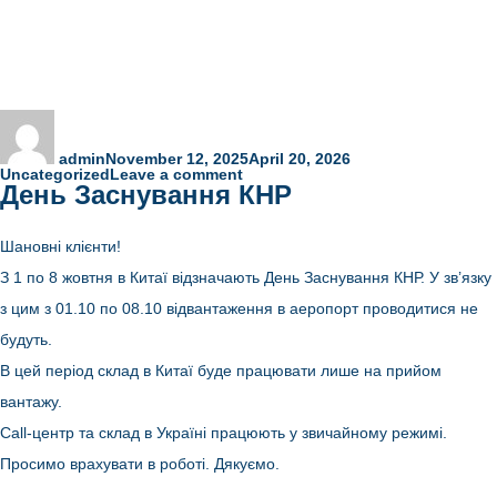
Author
Posted
Categories
on
admin
November 12, 2025
April 20, 2026
on
Uncategorized
Leave a comment
День Заснування КНР
Увага!
Зміна
тарифів
на
Шановні клієнти!
доставку
З 1 по 8 жовтня в Китаї відзначають День Заснування КНР. У зв’язку
з цим з 01.10 по 08.10 відвантаження в аеропорт проводитися не
будуть.
В цей період склад в Китаї буде працювати лише на прийом
вантажу.
Сall-центр та склад в Україні працюють у звичайному режимі.
Просимо врахувати в роботі. Дякуємо.