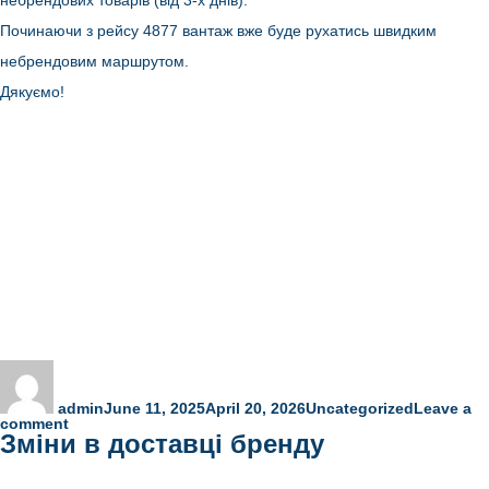
небрендових товарів (від 3-х днів).
Починаючи з рейсу 4877 вантаж вже буде рухатись швидким
небрендовим маршрутом.
Дякуємо!
Author
Posted
Categories
on
admin
June 11, 2025
April 20, 2026
Uncategorized
Leave a
on
comment
Зміни в доставці бренду
Відновлення
швидкої
доставки
небренду