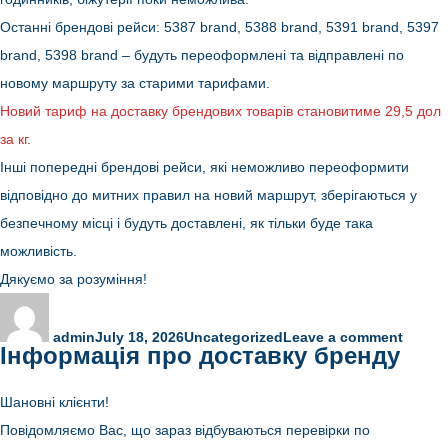
Останні брендові рейси: 5387 brand, 5388 brand, 5391 brand, 5397
brand, 5398 brand – будуть переоформлені та відправлені по
новому маршруту за старими тарифами.
Новий тариф на доставку брендових товарів становитиме 29,5 дол
за кг.
Інші попередні брендові рейси, які неможливо переоформити
відповідно до митних правил на новий маршрут, зберігаються у
безпечному місці і будуть доставлені, як тільки буде така
можливість.
Дякуємо за розуміння!
Author
Posted
Categories
on
on
Інфор
про
admin
July 18, 2026
Uncategorized
Leave a comment
бренд
Інформація про доставку бренду
Шановні клієнти!
Повідомляємо Вас, що зараз відбуваються перевірки по