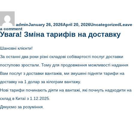
Author
Posted
Categories
on
admin
January 26, 2026
April 20, 2026
Uncategorized
Leave
on
a comment
Увага! Зміна тарифів на доставку
Графік
роботи
на
Китайський
Шановні клієнти!
Новий
рік
За останні два роки різні складові собівартості послуг доставки
2026
поступово зростали. Тому для продовження можливості надання
Вам послуг з доставки вантажів, ми змушені підняти тарифи на
доставку на 1 долар за кілограм вантажу.
Нові тарифи починають діяти на вантажі, які почнуть надходити на
склад в Китаї з 1.12.2025.
Дякуємо за розуміння.