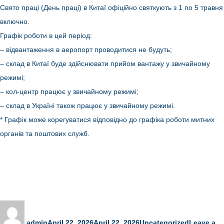
бренду
Свято праці (День праці) в Китаї офіційно святкують з 1 по 5 травня
включно.
Графік роботи в цей період:
– відвантаження в аеропорт проводитися не будуть;
– склад в Китаї буде здійснювати прийом вантажу у звичайному
режимі;
– кол-центр працює у звичайному режимі;
– склад в Україні також працює у звичайному режимі.
* Графік може корегуватися відповідно до графіка роботи митних
органів та поштових служб.
Author
Posted
Categories
on
admin
April 22, 2026
April 22, 2026
Uncategorized
Leave a