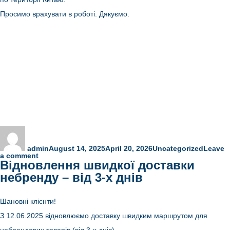
Просимо врахувати в роботі. Дякуємо.
Author
Posted
Categories
on
admin
August 14, 2025
April 20, 2026
Uncategorized
Leave
on
a comment
Відновлення швидкої доставки
День
Перемоги
небренду – від 3-х днів
китайського
народу
у
війні
Шановні клієнти!
проти
Японії.
З 12.06.2025 відновлюємо доставку швидким маршрутом для