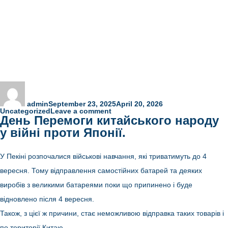
Author
Posted
Categories
on
admin
September 23, 2025
April 20, 2026
on
Uncategorized
Leave a comment
День Перемоги китайського народу
День
Заснування
у війні проти Японії.
КНР
У Пекіні розпочалися військові навчання, які триватимуть до 4
вересня. Тому відправлення самостійних батарей та деяких
виробів з великими батареями поки що припинено і буде
відновлено після 4 вересня.
Також, з цієї ж причини, стає неможливою відправка таких товарів і
по території Китаю.